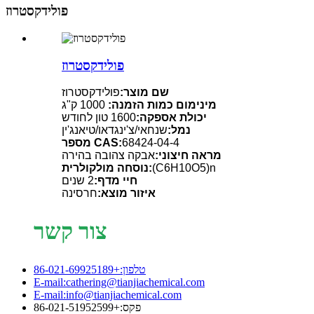
פולידקסטרוז
פולידקסטרוז
שם מוצר:
פולידקסטרוז
מינימום כמות הזמנה:
1000 ק"ג
יכולת אספקה:
1600 טון לחודש
נמל:
שנחאי/צ'ינגדאו/טיאנג'ין
מספר CAS:
68424-04-4
מראה חיצוני:
אבקה צהובה בהירה
נוסחה מולקולרית:
(C6H10O5)n
חיי מדף:
2 שנים
איזור מוצא:
חרסינה
צור קשר
טלפון:+86-021-69925189
E-mail:cathering@tianjiachemical.com
E-mail:info@tianjiachemical.com
פקס:+86-021-51952599