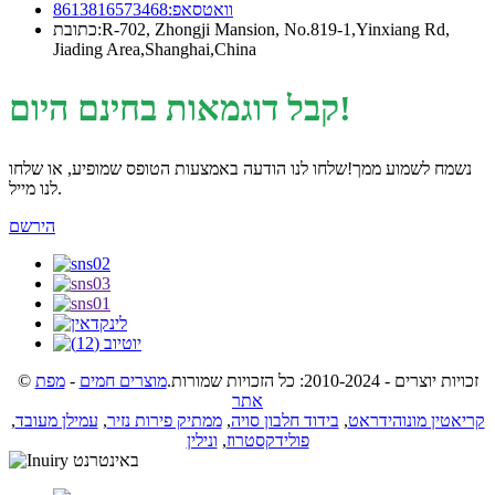
וואטסאפ:8613816573468
כתובת:R-702, Zhongji Mansion, No.819-1,Yinxiang Rd,
Jiading Area,Shanghai,China
קבל דוגמאות בחינם היום!
נשמח לשמוע ממך!שלחו לנו הודעה באמצעות הטופס שמופיע, או שלחו
לנו מייל.
הירשם
מפת
-
מוצרים חמים
© זכויות יוצרים - 2010-2024: כל הזכויות שמורות.
אתר
,
עמילן מעובד
,
ממתיק פירות נזיר
,
בידוד חלבון סויה
,
קריאטין מונוהידראט
ונילין
,
פולידקסטרוז