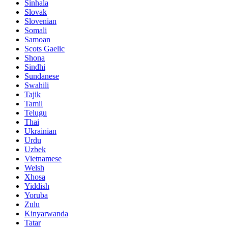
Sinhala
Slovak
Slovenian
Somali
Samoan
Scots Gaelic
Shona
Sindhi
Sundanese
Swahili
Tajik
Tamil
Telugu
Thai
Ukrainian
Urdu
Uzbek
Vietnamese
Welsh
Xhosa
Yiddish
Yoruba
Zulu
Kinyarwanda
Tatar