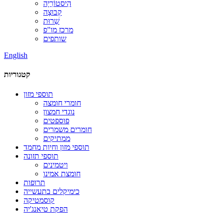
הִיסטוֹרִיָה
קְבוּצָה
שֵׁרוּת
מרכז מו"פ
שותפים
English
קטגוריות
תוספי מזון
חומרי חומצה
נוגדי חמצון
פוספטים
חומרים משמרים
ממתיקים
תוספי מזון וחיות מחמד
תוספי תזונה
ויטמינים
חומצת אמינו
תרופות
כימיקלים בתעשייה
קוסמטיקה
הפקת טיאנג'יה