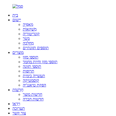
בית
יישום
מַאֲפִיָה
מַשׁקָאוֹת
קונדיטוריה
בָּשָׂר
מַחלָבָה
תוספים תזונתיים
מוצרים
תוספי מזון
תוספי מזון וחיות מחמד
תוספי תזונה
תרופות
תעשייה כימית
קוסמטיקה
הפקת טיאנג'יה
חֲדָשׁוֹת
חדשות מוצר
חדשות חברה
וִידֵאוֹ
תערוכה
צור קשר