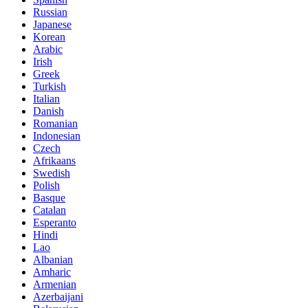
Russian
Japanese
Korean
Arabic
Irish
Greek
Turkish
Italian
Danish
Romanian
Indonesian
Czech
Afrikaans
Swedish
Polish
Basque
Catalan
Esperanto
Hindi
Lao
Albanian
Amharic
Armenian
Azerbaijani