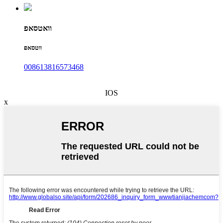
וואטסאפ
ווטסאפ
008613816573468
IOS
x