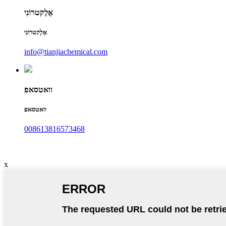
אֶלֶקטרוֹנִי
אֶלֶקטרוֹנִי
info@tianjiachemical.com
וואטסאפ
וואטסאפ
008613816573468
x