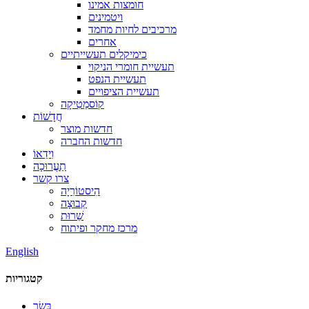
חומצות אמינו
ויטמינים
מרכיבים לחיות מחמד
אחרים
כימיקלים תעשייתיים
תעשיית חומרי הניקוי
תעשיית הנפט
תעשיית הציפויים
קוֹסמֵטִיקָה
חֲדָשׁוֹת
חדשות מוצר
חדשות החברה
וִידֵאוֹ
תַעֲרוּכָה
צרו קשר
הִיסטוֹרִיָה
קְבוּצָה
שֵׁרוּת
מרכז מחקר ופיתוח
English
קטגוריות
בָּשָׂר