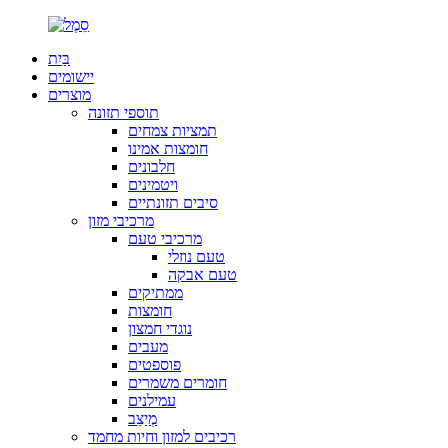
בַּיִת
יישומים
מוצרים
תוספי תזונה
תמציות צמחים
חומצות אמינו
חלבונים
ויטמינים
סיבים תזונתיים
מרכיבי מזון
מרכיבי טעם
טעם נוזלי
טעם אבקה
ממתיקים
חומצות
נוגדי חמצון
מעבים
פוספטים
חומרים משמרים
עמילנים
מְיַצֵב
רכיבים למזון וחיות מחמד