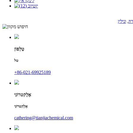
וז
,
ונילין
טֵלֵפוֹן
טל
‎+86-021-69925189
אֶלֶקטרוֹנִי
אֶלֶקטרוֹנִי
cathering@tianjiachemical.com