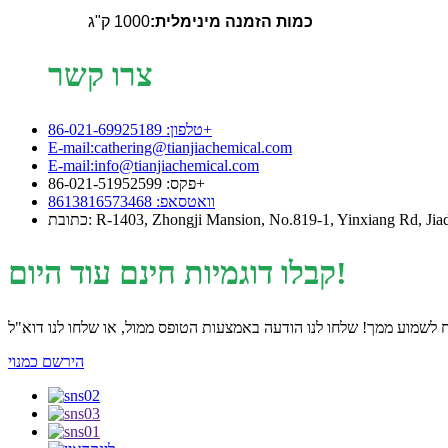
כמות הזמנה מינימלית:
1000 ק"ג
צרו קשר
טלפון: 86-021-69925189+
E-mail:cathering@tianjiachemical.com
E-mail:info@tianjiachemical.com
פקס: 86-021-51952599+
וואטסאפ: 8613816573468
קבלו דוגמיות חינם עוד היום!
הירשם כמנוי