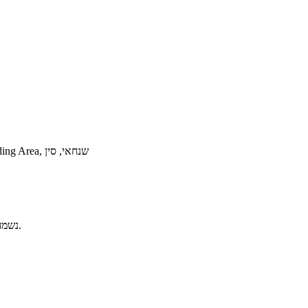
כתובת: R-1403, Zhongji Mansion, No.819-1, Yinxiang Rd, Jiading Area, שנחאי, סין
נשמח לשמוע ממך! שלחו לנו הודעה באמצעות הטופס ממול, או שלחו לנו דוא"ל.