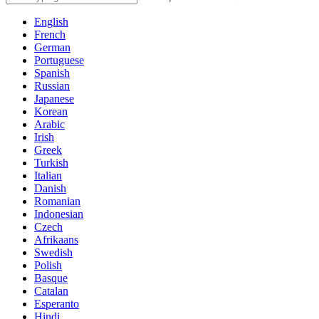
English
French
German
Portuguese
Spanish
Russian
Japanese
Korean
Arabic
Irish
Greek
Turkish
Italian
Danish
Romanian
Indonesian
Czech
Afrikaans
Swedish
Polish
Basque
Catalan
Esperanto
Hindi