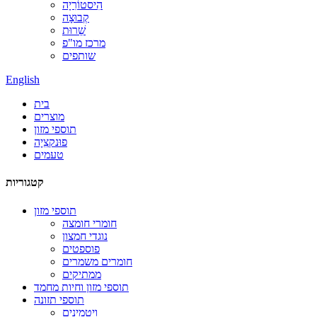
הִיסטוֹרִיָה
קְבוּצָה
שֵׁרוּת
מרכז מו"פ
שותפים
English
בית
מוצרים
תוספי מזון
פוּנקצִיָה
טעמים
קטגוריות
תוספי מזון
חומרי חומצה
נוגדי חמצון
פוספטים
חומרים משמרים
ממתיקים
תוספי מזון וחיות מחמד
תוספי תזונה
ויטמינים