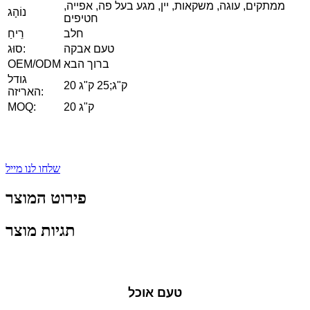
ממתקים, עוגה, משקאות, יין, מגע בעל פה, אפייה,
נוֹהָג
חטיפים
חלב
רֵיחַ
טעם אבקה
סוּג:
ברוך הבא
OEM/ODM
גודל
20 ק"ג;25 ק"ג
האריזה:
20 ק"ג
MOQ:
שלחו לנו מייל
פירוט המוצר
תגיות מוצר
טעם אוכל