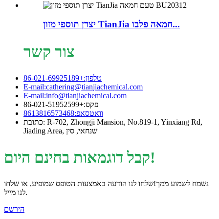
יצרן תוספי מזון TianJia חמאה פלבו...
צור קשר
טלפון:+86-021-69925189
E-mail:cathering@tianjiachemical.com
E-mail:info@tianjiachemical.com
פקס:+86-021-51952599
וואטסאפ:8613816573468
כתובת: R-702, Zhongji Mansion, No.819-1, Yinxiang Rd,
Jiading Area, שנחאי, סין
קבל דוגמאות בחינם היום!
נשמח לשמוע ממך!שלחו לנו הודעה באמצעות הטופס שמופיע, או שלחו
לנו מייל.
הירשם