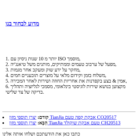
מדוע לבחור בנו
1. יותר מ 10 שנות ניסיון עם ISO מוסמך,
2. מפעל של ערבוב טעמים וממתיקים, מותגים משל טיאנג'יה,
3. מחקר על ידע שוק ומעקב אחר מגמות,
4. משלוח בזמן וקידום מלאי על מוצרים תובעניים חמים,
5. אמין & בצע בקפדנות את אחריות החוזה ושירות לאחר המכירה,
6. מקצוען בנושא שירות לוגיסטי בינלאומי, מסמכי לגליזציה ותהליך
בדיקה של צד שלישי.
יצרן תוספי מזון TianJia אבקת קפה טעם CO20517
קודם:
יצרן תוספי מזון TianJia טעם אבקת שוקולד CH20513
הַבָּא:
כתבו כאן את הודעתכם ושלחו אותה אלינו