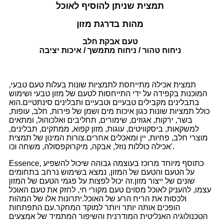
תמצית שניתן להוסיף לאוכל
מהות בדרגת מזון
טעם אבקת חלב
ניחוח טהור / ​​ניחוח מתמשך / איכות יציבה
תמצית אכילה מתייחסת לתמציות שונות בעלות טעם טבעי,
המוכנות בקפידה על ידי התייחסות לטעם של מזון טבעי ושימוש
בתבלינים מקבילים טבעיים וטבעיים ותבלינים סינתטיים.הוא
כולל תמציות שונות כגון איכות מים ושמן של פירות, חלב, עופות,
בשר, ירקות, אגוזים, שימורים, תחליבים ואלכוהול, ומתאים
למשקאות, ביסקוויטים, עוגות, מזון קפוא, ממתקים, תבלינים,
מוצרי חלב, פחיות, יין ומאכלים אחרים.צורות המינון של תמצית
אכילה כוללות נוזל, אבקה, מיקרוקפסולה, משחה וכו'.
Essence, כתוסף מיוחד מרוכז בעוצמה גבוהה שיכול להשפיע
על הטעם והטעם של המזון, נמצא בשימוש נרחב בתחומים
שונים של ייצור מזון.זה יכול לפצות על פגמי הטעם של המזון
עצמו, להעניק לאוכל מסוים טעם מקורי חי, לחזק את טעם האוכל
ולכסות את הריח הרע של האוכל.יתרונות אלו של המהות
הופכים אותה יותר ויותר למוקד המחקר.עם התפתחות
הטכנולוגיה האנליטית המודרנית והשיפור המתמיד של אמצעים