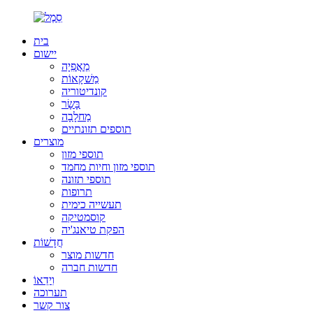
בית
יישום
מַאֲפִיָה
מַשׁקָאוֹת
קונדיטוריה
בָּשָׂר
מַחלָבָה
תוספים תזונתיים
מוצרים
תוספי מזון
תוספי מזון וחיות מחמד
תוספי תזונה
תרופות
תעשייה כימית
קוסמטיקה
הפקת טיאנג'יה
חֲדָשׁוֹת
חדשות מוצר
חדשות חברה
וִידֵאוֹ
תערוכה
צור קשר