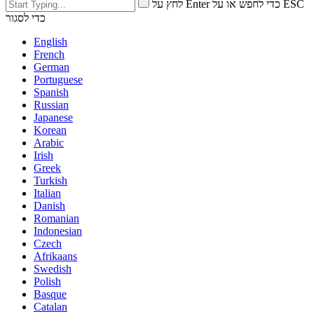
לחץ על Enter כדי לחפש או על ESC
כדי לסגור
English
French
German
Portuguese
Spanish
Russian
Japanese
Korean
Arabic
Irish
Greek
Turkish
Italian
Danish
Romanian
Indonesian
Czech
Afrikaans
Swedish
Polish
Basque
Catalan