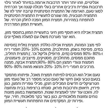
אנליטיים, זוהו יותר ויותר תרכובות ארומה.במיוחד לאחר גילוי
תרכובות גופרית ורכיבים אחרים בעלי תכולה קטנה אך הכרחית
לסוגי טעם, הארומה של התמצית הסינתטית קרובה יותר לזו של
התמצית הטבעית, מה שגורם לתעשיית התמצית הסינתטית
להתפתח במהירות, תמצית המזון הפכה לחלק הכרחי. של
תעשיית המזון המודרנית.
תמצית אכילה היא תוסף מזון חיוני בתעשיית המזון.בתוספי מזון,
הוא יוצר מערכת משלו עם למעלה מאלף זנים.
לפי מצב המהות, תמצית אכילה כוללת: תמצית נוזלית (מסיסה
במים, מסיסת בשמן, מתחלבת), מתוכם 10% -20% חומרי ריח
ו-80% -90% ממסים (מים, פרופילן גליקול וכו'. );תמצית תחליב,
מתוכם ממסים, מתחלבים, מסטיקים, מייצבים, פיגמנטים,
חומצות ונוגדי חמצון הם 80% -90%;תמצית אבקה, ממנה
מרכיבים חומרי ריח 10% -20% והנשא מהווה 80% -90%.
טעם אכיל הוא הבסיס לפיתוח תמצית מאכל, ופיתוחו מתמקד
בטעם טבעי ו(או) חיקוי של טעם טבעי.מספר רב של טעמי מזון
הטרוציקליים חדשים המכילים חנקן, מכילי גופרית וחמצן, כגון
פירזין, תיאופן ותרכובות פוראן, סונתזו ברציפות בבית ומחוצה
לה, והוכנו עוד יותר לאמציות שונות, המשמשות במגוון מזונות
נוחים ומזונות מלאכותיים, כגון בשר בקר מלאכותי, חזיר, עוף
ופירות ים, המקדמים את התפתחות תעשיית המזון.